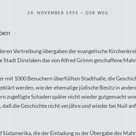
28. NOVEMBER 1993
— DER WEG
eben
eren Vertreibung übergaben der evangelische Kirchenkreis
 Stadt Dinslaken das von Alfred Grimm geschaffene Mahnm
er mit 1000 Besuchern überfüllten Stadthalle, die Geschi
geklärt werden, wie der ehemalige jüdische Besitz in ande
zugefügte Schaden später nicht wieder gutgemacht worde
daß die Geschichte nicht verjähre und wieder bei Null anf
und Südamerika, die der Einladung zu der Übergabe des Mah